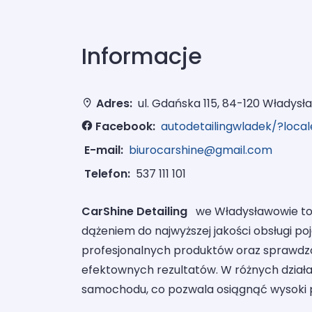
Informacje
Adres:
ul. Gdańska 115, 84-120 Władys
Facebook:
autodetailingwladek/?loca
E-mail:
biurocarshine@gmail.com
Telefon:
537 111 101
CarShine Detailing
we Władysławowie to f
dążeniem do najwyższej jakości obsługi p
profesjonalnych produktów oraz sprawdzo
efektownych rezultatów. W różnych działa
samochodu, co pozwala osiągnąć wysoki 