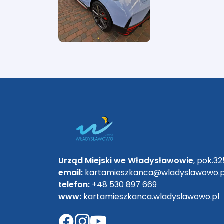
Urząd Miejski we Władysławowie
, pok.32
email:
kartamieszkanca@wladyslawowo.p
telefon:
+48 530 897 669
www:
kartamieszkanca.wladyslawowo.pl