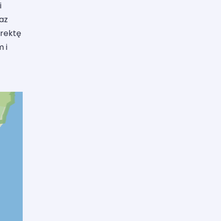
i
raz
orektę
 i