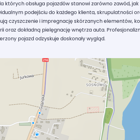
la których obsługa pojazdów stanowi zarówno zawód, jak 
ywidualnym podejściu do każdego klienta, skrupulatności o
ejmują czyszczenie i impregnację skórzanych elementów, k
ii oraz dokładną pielęgnację wnętrza auta. Profesjonalizm
erzony pojazd odzyskuje doskonały wygląd.