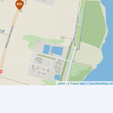
Leaflet
|
© Traseo Map
© OpenStreetMap cont