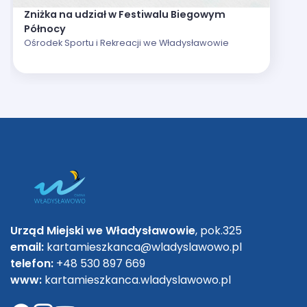
Zniżka na udział w Festiwalu Biegowym
Północy
Ośrodek Sportu i Rekreacji we Władysławowie
Urząd Miejski we Władysławowie
, pok.325
email:
kartamieszkanca@wladyslawowo.pl
telefon:
+48 530 897 669
www:
kartamieszkanca.wladyslawowo.pl