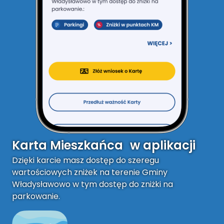
Karta Mieszkańca w aplikacji
Dzięki karcie masz dostęp do szeregu
wartościowych zniżek na terenie Gminy
Władysławowo w tym dostęp do zniżki na
parkowanie.