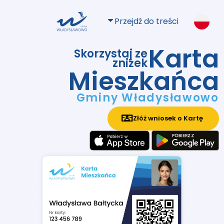
Przejdź do treści
Karta
Skorzystaj ze
zniżek
Mieszkańca
Gminy Władysławowo
Złóż wniosek o Kartę