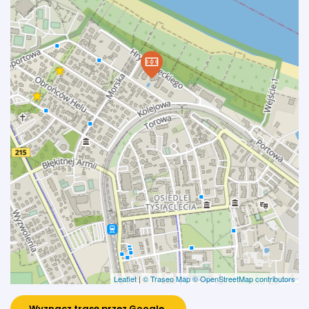
Leaflet
|
© Traseo Map
© OpenStreetMap contributors
Wyznacz trasę przez Google