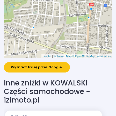
Leaflet
|
© Traseo Map
© OpenStreetMap contributors
Wyznacz trasę przez Google
Inne zniżki w KOWALSKI
Części samochodowe -
izimoto.pl