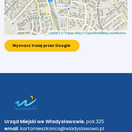
Leaflet
|
© Traseo Map
© OpenStreetMap contributors
Wyznacz trasę przez Google
Urząd Miejski we Władysławowie
, pok.325
email:
kartamieszkanca@wladyslawowo.pl