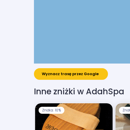
Wyznacz trasę przez Google
Inne zniżki w AdahSpa
Zniżka: 10%
Zniż