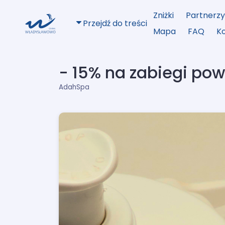
Zniżki
Partnerz
Przejdź do treści
Mapa
FAQ
K
- 15% na zabiegi powy
AdahSpa