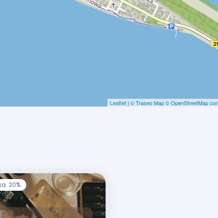
Leaflet
|
© Traseo Map
© OpenStreetMap cont
ka: 20%