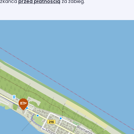
szkańca
przed płatnością
za zabieg.