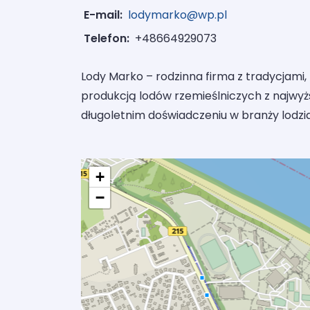
E-mail:
lodymarko@wp.pl
Telefon:
+48664929073
Lody Marko – rodzinna firma z tradycjami,
produkcją lodów rzemieślniczych z najwy
długoletnim doświadczeniu w branży lodzia
+
−