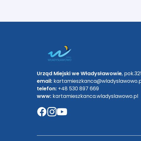
Urząd Miejski we Władysławowie
, pok.32
email:
kartamieszkanca@wladyslawowo.p
telefon:
+48 530 897 669
www:
kartamieszkanca.wladyslawowo.pl