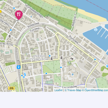
Leaflet
|
© Traseo Map
© OpenStreetMap cont