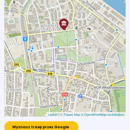
Leaflet
|
© Traseo Map
© OpenStreetMap contributors
Wyznacz trasę przez Google