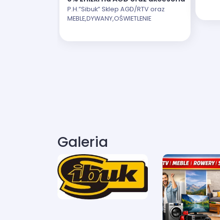
P.H.”Sibuk” Sklep AGD/RTV oraz
MEBLE,DYWANY,OŚWIETLENIE
Galeria