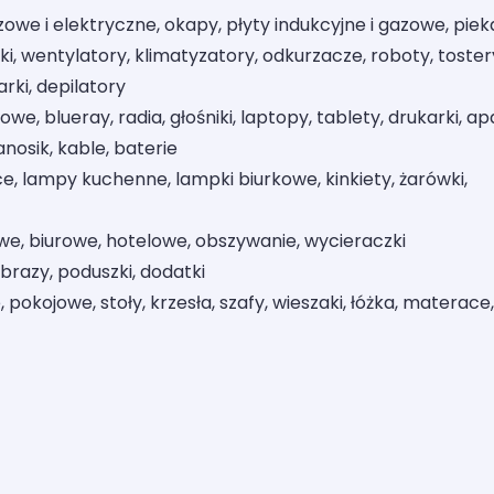
zowe i elektryczne, okapy, płyty indukcyjne i gazowe, pieka
ki, wentylatory, klimatyzatory, odkurzacze, roboty, toster
arki, depilatory
we, blueray, radia, głośniki, laptopy, tablety, drukarki, ap
nosik, kable, baterie
e, lampy kuchenne, lampki biurkowe, kinkiety, żarówki,
we, biurowe, hotelowe, obszywanie, wycieraczki
 obrazy, poduszki, dodatki
okojowe, stoły, krzesła, szafy, wieszaki, łóżka, materace,