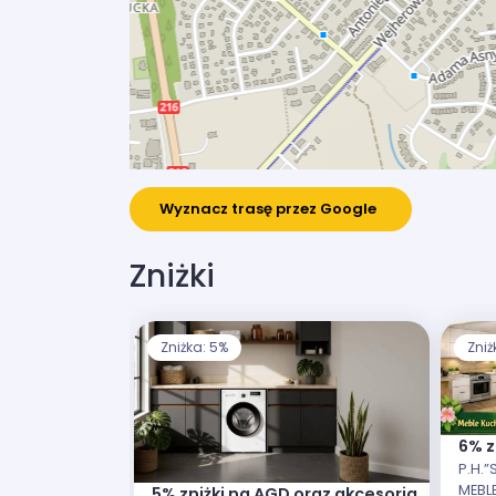
Wyznacz trasę przez Google
Zniżki
Zniżka: 5%
Zniż
6% z
P.H.”
MEBL
5% zniżki na AGD oraz akcesoria