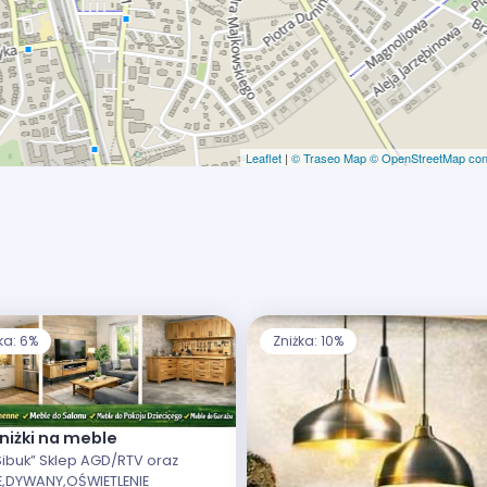
Leaflet
|
© Traseo Map
© OpenStreetMap cont
ka: 6%
Zniżka: 10%
niżki na meble
Sibuk” Sklep AGD/RTV oraz
E,DYWANY,OŚWIETLENIE