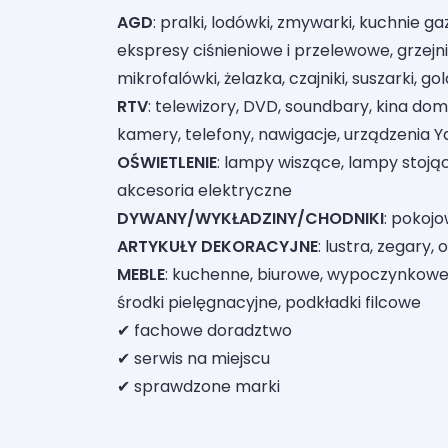
AGD
: pralki, lodówki, zmywarki, kuchnie ga
ekspresy ciśnieniowe i przelewowe, grzejni
mikrofalówki, żelazka, czajniki, suszarki, gol
RTV
: telewizory, DVD, soundbary, kina domo
kamery, telefony, nawigacje, urządzenia Ya
OŚWIETLENIE
: lampy wiszące, lampy stojąc
akcesoria elektryczne
DYWANY/WYKŁADZINY/CHODNIKI
: pokojo
ARTYKUŁY DEKORACYJNE
: lustra, zegary,
MEBLE
: kuchenne, biurowe, wypoczynkowe, p
środki pielęgnacyjne, podkładki filcowe
✔ fachowe doradztwo
✔ serwis na miejscu
✔ sprawdzone marki