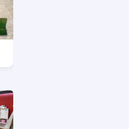
2% zniżki na RTV/IT
P.H.”Sibuk” Sklep AGD/RTV oraz
MEBLE,DYWANY,OŚWIETLENIE