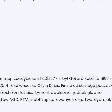
, a jej założycielem 18.01.1977 r. był Gerard Kubis. w 1993 
 w 2014 roku wnuczka Olivia Kubis. Firma od samego począt
 przestrzeni lat asortyment ewoluował, jednak główna
uktów AGD, RTV, mebli tapicerowanych oraz twardych, jak