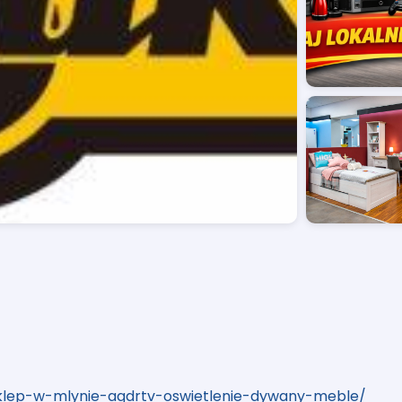
/sklep-w-mlynie-agdrtv-oswietlenie-dywany-meble/