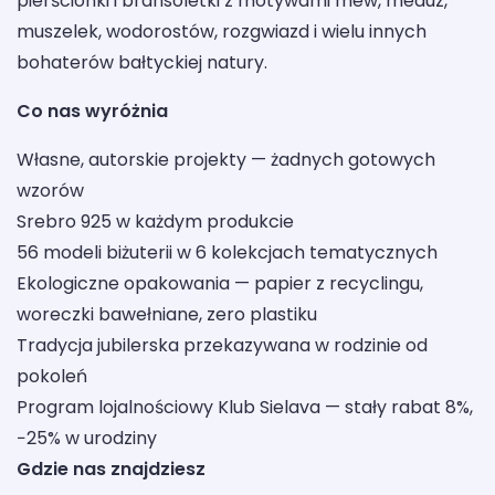
pierścionki i bransoletki z motywami mew, meduz,
muszelek, wodorostów, rozgwiazd i wielu innych
bohaterów bałtyckiej natury.
Co nas wyróżnia
Własne, autorskie projekty — żadnych gotowych
wzorów
Srebro 925 w każdym produkcie
56 modeli biżuterii w 6 kolekcjach tematycznych
Ekologiczne opakowania — papier z recyclingu,
woreczki bawełniane, zero plastiku
Tradycja jubilerska przekazywana w rodzinie od
pokoleń
Program lojalnościowy Klub Sielava — stały rabat 8%,
−25% w urodziny
Gdzie nas znajdziesz