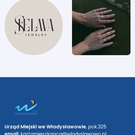
Urząd Miejski we Władysławowie
, pok.325
email:
kartamieszkanca@wladyslawowo.pl