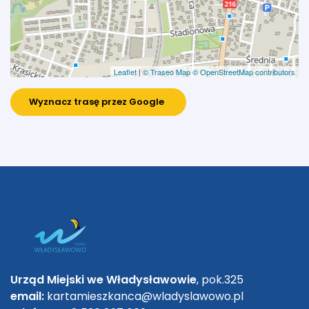
Leaflet
|
© Traseo Map
© OpenStreetMap contributors
Wyznacz trasę przez Google
Urząd Miejski we Władysławowie
, pok.325
email:
kartamieszkanca@wladyslawowo.pl