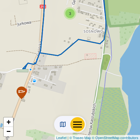
3
+
−
Leaflet
|
© Traseo Map
© OpenStreetMap contributors