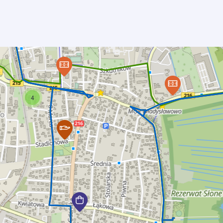
2
5
2
2
4