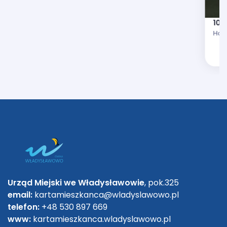
10%
Hote
Urząd Miejski we Władysławowie
, pok.325
email:
kartamieszkanca@wladyslawowo.pl
telefon:
+48 530 897 669
www:
kartamieszkanca.wladyslawowo.pl