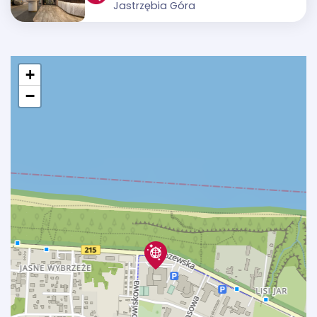
Jastrzębia Góra
+
−