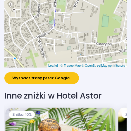
Leaflet
|
© Traseo Map
© OpenStreetMap contributors
Wyznacz trasę przez Google
Inne zniżki w Hotel Astor
Zniżka: 10%
Zni