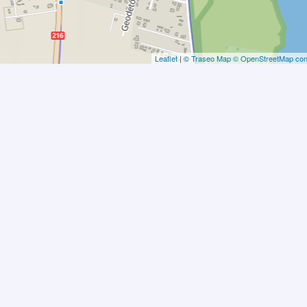
Leaflet
|
© Traseo Map
© OpenStreetMap cont