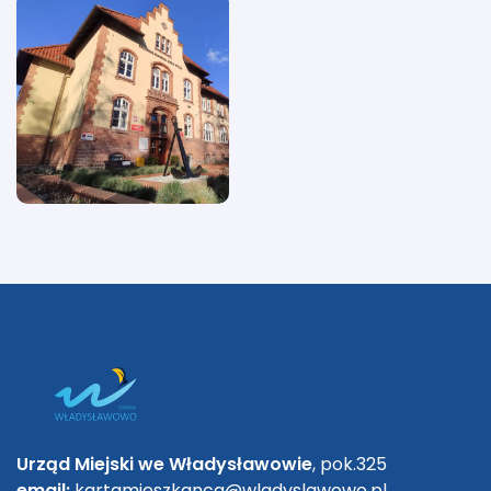
Urząd Miejski we Władysławowie
, pok.325
email:
kartamieszkanca@wladyslawowo.pl