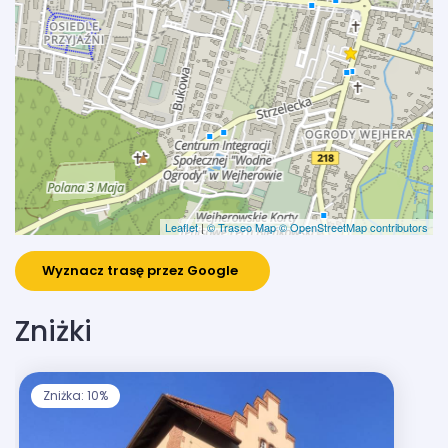
Leaflet
|
© Traseo Map
© OpenStreetMap contributors
Wyznacz trasę przez Google
Zniżki
Zniżka: 10%