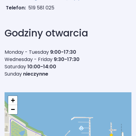
Telefon:
519 581 025
Godziny otwarcia
Monday - Tuesday
9:00-17:30
Wednesday - Friday
9:30-17:30
Saturday
10:00-14:00
Sunday
nieczynne
+
−