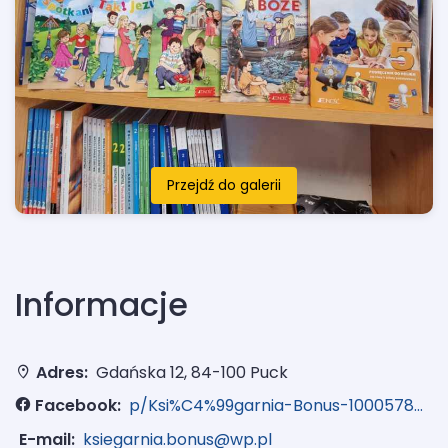
Przejdź do galerii
Informacje
Adres:
Gdańska 12, 84-100 Puck
Facebook:
p/Ksi%C4%99garnia-Bonus-100057840439618/
E-mail:
ksiegarnia.bonus@wp.pl