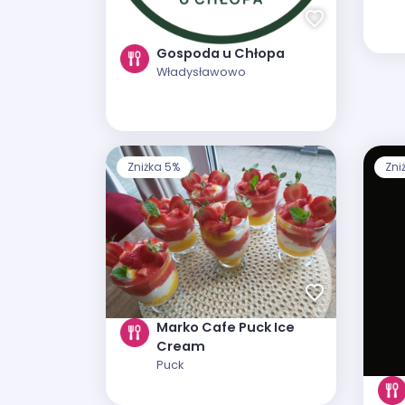
Gospoda u Chłopa
Władysławowo
Zniżka 5%
Zni
Marko Cafe Puck Ice
Cream
Puck