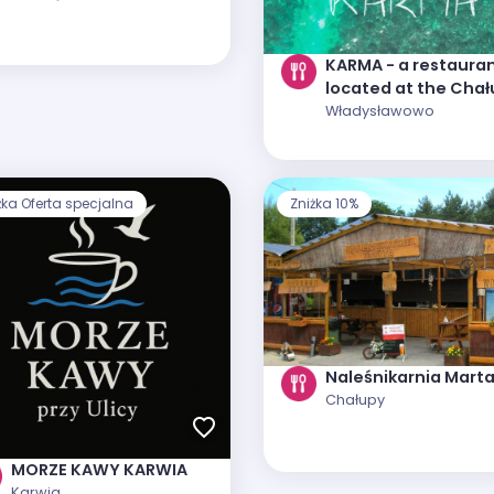
KARMA - a restaura
located at the Chał
campsite
Władysławowo
żka Oferta specjalna
Zniżka 10%
Naleśnikarnia Mart
Chałupy
MORZE KAWY KARWIA
Karwia