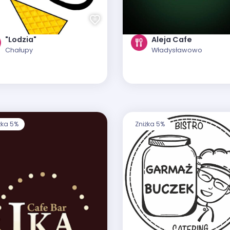
"Lodzia"
Aleja Cafe
Chałupy
Władysławowo
żka 5%
Zniżka 5%