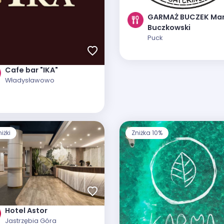
GARMAŻ BUCZEK Mar
Buczkowski
Puck
Cafe bar "IKA"
Władysławowo
iżki
Zniżka 10%
Hotel Astor
Jastrzębia Góra