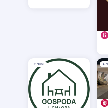
2 Zniżki
4 Zn