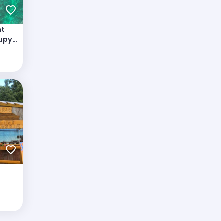
nt
upy 6
a